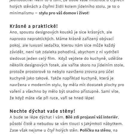
holých stěnách a čtyřmi židli kolem jídelního stolu. Je to o
minimalismu –
stylu pro váš domov i život
!
Krásné a praktické!
Ano, spoustu designových kousků je sice krásných, ale
naprosto nepraktických. Máme krásně zařízený obývací
pokoj, ale luxusní sedačka, kterou nám sice může každý
závidět, není tak zdaleka pohodlná, abychom z ní vydrželi
sledovat jeden celý film. Když vejdete do kuchyně, uděláte
několik designových fotek, ale vaříte skoro na jídelním stole,
protože prostorově to nebylo navrženo zrovna pro účel
kuchyně jako takové. Takže například kuchyně, která je
navržena v moderním stylu, by měla mít dostatek plochy pro
vaření a všechno by mělo být snadno přístupné. Sami víte,
že když máte vše při ruce, vaří se hned lépe!
Nechte dýchat vaše stěny!
A bude se lépe dýchat i vám.
Bílé zdi projasní váš interiér
,
působí čistě a nebudou se vám tlouci s jakýmkoli nábytkem.
Zase však nejsme u čtyř holých stěn.
Poličku na stěnu
, na