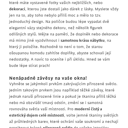
které máte vystavené fotky vašich nejbližších, nebo
dekoraci
, kterou jste dostali jako dárek z lásky. Myslete vždy
jen na to, aby toho nebylo příliš moc a mělo to tzv.
jednoduchý design. Na poličce budou lépe vypadat dvě
elegantní vázy stejného dekoru, než několik figurek
odlišných stylů. Mějte na paměti, že doplněk nebo dekorace
má mimo jiné vyzdvihnout i
samotnou krásu nábytku
, na
který ji položíte. Rozhodně to není o tom, že starou
ošoupanou komodu zahltíte doplňky, abyste schovali její
nedostatky. A navíc to oceníte i při úklidu. Hned se vám
bude lépe stírat prach!
Nenápadné závěsy na vaše okna!
Vyhněte se jakýmkoli prvkům zakrývajícím přirozené světlo.
Jedním takovým prvkem jsou například těžké závěsy, které
jednak naruší přirozené linie a pokud je tkanina příliš těžká
nebo má obzvlášť tmavý odstín, změní se i samotná
rovnováha světla vaší místnosti. Pro
moderní čistý a
estetický dojem celé místnosti
, volte jemné tkaniny světlých
až průhledných barev, které ochrání vaše soukromí a nechají
proniknout krásné
přirozené světlo
do vašeho interiéru.