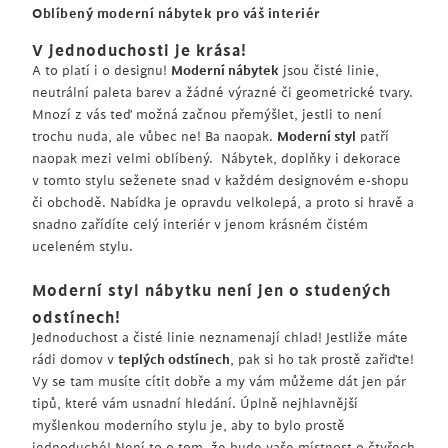
Oblíbený moderní nábytek pro váš interiér
V jednoduchosti je krása!
A to platí i o designu!
Moderní nábytek
jsou čisté linie,
neutrální paleta barev a žádné výrazné či geometrické tvary.
Mnozí z vás teď možná začnou přemýšlet, jestli to není
trochu nuda, ale vůbec ne! Ba naopak.
Moderní styl
patří
naopak mezi velmi oblíbený. Nábytek, doplňky i dekorace
v tomto stylu seženete snad v každém designovém e-shopu
či obchodě. Nabídka je opravdu velkolepá, a proto si hravě a
snadno zařídíte celý interiér v jenom krásném čistém
uceleném stylu.
Moderní styl nábytku není jen o studených
odstínech!
Jednoduchost a čisté linie neznamenají chlad! Jestliže máte
rádi domov v
teplých odstínech
, pak si ho tak prostě zařiďte!
Vy se tam musíte cítit dobře a my vám můžeme dát jen pár
tipů, které vám usnadní hledání. Úplně nejhlavnější
myšlenkou moderního stylu je, aby to bylo prostě
jednoduché! Není to o tom, že bude vaše místnost o čtyřech