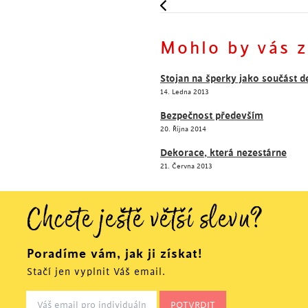
Mohlo by vás z
Šokujte barvami! S tímto s
každém interiéru.
Stojan na šperky jako součást 
14. Ledna 2013
Bezpečnost především
20. Října 2014
Dekorace, která nezestárne
21. Června 2013
Chcete ještě větší slevu?
Poradíme vám, jak ji získat!
Stačí jen vyplnit Váš email.