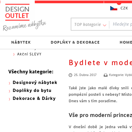
CZK
Oblíbený výběr:
TOP kategorie
300 NOVINEK
333 BESTSELLERŮ
Nejlevnější do 1.500 Kč
NÁBYTEK
DOPLŇKY & DEKORACE
HOME
Skladovky
Akční SLEVY
Bydlete v mod
Všechny kategorie:
25. Dubna 2017
Kategorie:
Vybí
Designový nábytek
Také jste jako malé dívky snil
Doplňky do bytu
pompézní posteli s nebesy? Místo 
Dekorace & Dárky
Dnes vám s tím poradíme.
Vše pro moderní prince
V dnešní době je jedna velká v