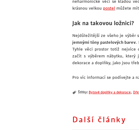
neharmonické věci se kladou ve
krásnou velkou
postel
můžete mít 
Jak na takovou ložnici?
Nejdůležitější ze všeho je výběr
jemnými tóny pastelových barev
.
Tyhle věci prostor totiž nejvíce
začít s výběrem nábytku, který 
dekorace a doplňky, jako jsou tř
Pro víc informací se podívejte a 
,
Štítky:
Bytové doplňky a dekorace
Dře
Další články
Poznejte krásu teakového 