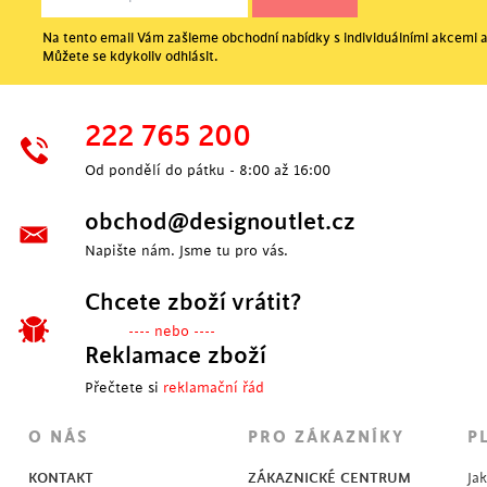
Na tento email Vám zašleme obchodní nabídky s individuálními akcemi a
Můžete se kdykoliv odhlásit.
222 765 200
Od pondělí do pátku - 8:00 až 16:00
obchod@designoutlet.cz
Napište nám. Jsme tu pro vás.
Chcete zboží vrátit?
---- nebo ----
Reklamace zboží
Přečtete si
reklamační řád
O NÁS
PRO ZÁKAZNÍKY
P
KONTAKT
ZÁKAZNICKÉ CENTRUM
Ja