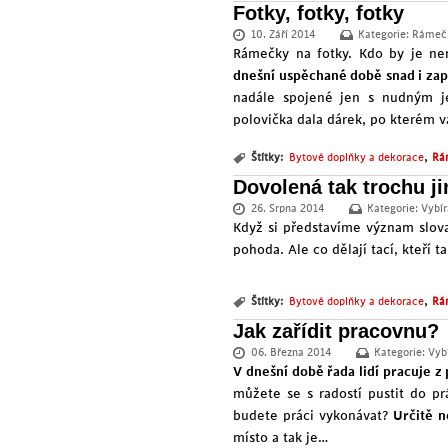
Fotky, fotky, fotky
10. Září 2014
Kategorie:
Rámečk
Rámečky na fotky
. Kdo by je n
dnešní uspěchané době snad i za
nadále spojené jen s nudným j
polovička dala dárek, po kterém 
,
Štítky:
Bytové doplňky a dekorace
Rá
Dovolená tak trochu ji
26. Srpna 2014
Kategorie:
Vybír
Když si představíme význam slova
pohoda. Ale co dělají tací, kteří
,
Štítky:
Bytové doplňky a dekorace
Rá
Jak zařídit pracovnu?
06. Března 2014
Kategorie:
Vyb
V dnešní době řada lidí
pracuje z
můžete se s radostí pustit do pr
budete práci vykonávat?
Určitě n
místo a tak je…