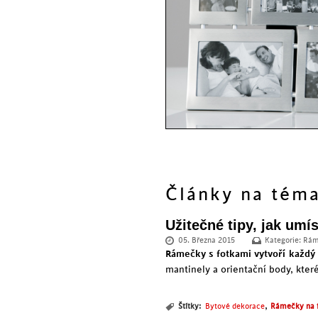
Články na tém
Užitečné tipy, jak umí
05. Března 2015
Kategorie:
Rám
Rámečky s fotkami vytvoří každý 
mantinely a orientační body, které
,
Štítky:
Bytové dekorace
Rámečky na 