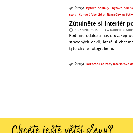
,
Štítky:
Bytové doplňky
Bytové doplň
,
,
stoly
Kancelářské židle
Rámečky na fotk
Zútulněte si interiér 
21. Března 2013
Kategorie:
Stol
Rodinné události nás provázejí po
strávených chvil, které si chcem
tyto chvíle fotografiemi.
,
Štítky:
Dekorace na zeď
Interiérové d
Chcete ještě větší slevu?