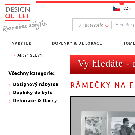
CZK
Oblíbený výběr:
TOP kategorie
300 NOVINEK
333 BESTSELLERŮ
Nejlevnější do 1.500 Kč
NÁBYTEK
DOPLŇKY & DEKORACE
HOME
Skladovky
Akční SLEVY
Vy hledáte -
Všechny kategorie:
RÁMEČKY NA 
Designový nábytek
Doplňky do bytu
Dekorace & Dárky