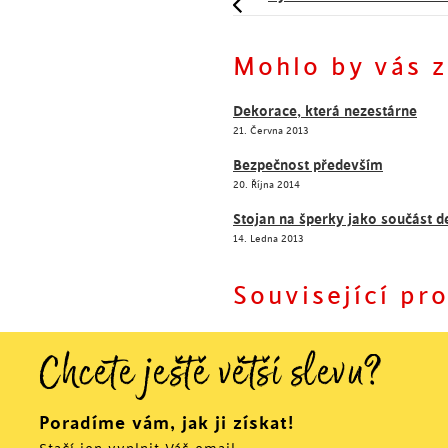
Vytvořte si vlastní uměleck
Mohlo by vás z
Dekorace, která nezestárne
21. Června 2013
Bezpečnost především
20. Října 2014
Stojan na šperky jako součást 
14. Ledna 2013
Související pr
Chcete ještě větší slevu?
Poradíme vám, jak ji získat!