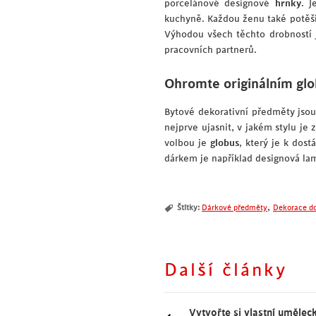
porcelánové designové
hrnky
. J
kuchyně. Každou ženu také potěší
Výhodou všech těchto drobností j
pracovních partnerů.
Ohromte originálním g
Bytové dekorativní předměty jsou
nejprve ujasnit, v jakém stylu je
volbou je
globus
, který je k dos
dárkem je například designová la
,
Štítky:
Dárkové předměty
Dekorace do
Další články
I „odpaďák“ má styl!