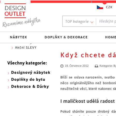
CZK
Oblíbený výběr:
TOP kategorie
300 NOVINEK
333 BESTSELLERŮ
Nejlevnější do 1.500 Kč
NÁBYTEK
DOPLŇKY & DEKORACE
HOME
Skladovky
Akční SLEVY
Když chcete d
Všechny kategorie:
19. Července 2012
Kategorie:
B
Designový nábytek
Blíží se oslava narozenin, svatb
Doplňky do bytu
něco originálnějšího než bonboni
Dekorace & Dárky
neužitečné věci, které nakonec sk
I maličkost udělá radost
Pokud sháníte pouze drobný dár