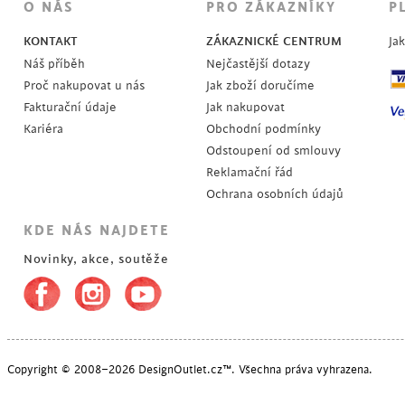
POSLEDNÍ KUSY
O NÁS
PRO ZÁKAZNÍKY
P
KONTAKT
ZÁKAZNICKÉ CENTRUM
Ja
Náš příběh
Nejčastější dotazy
Proč nakupovat u nás
Jak zboží doručíme
Fakturační údaje
Jak nakupovat
Kariéra
Obchodní podmínky
Odstoupení od smlouvy
Reklamační řád
Ochrana osobních údajů
KDE NÁS NAJDETE
Novinky, akce, soutěže
POSLEDNÍ KUSY
Copyright © 2008–2026 DesignOutlet.cz™. Všechna práva vyhrazena.