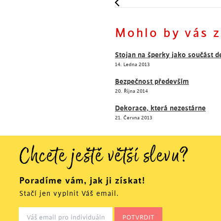
Mohlo by vás z
Šokujte barvami! S tímto s
každém interiéru.
Stojan na šperky jako součást 
14. Ledna 2013
Bezpečnost především
20. Října 2014
Dekorace, která nezestárne
21. Června 2013
Chcete ještě větší slevu?
Poradíme vám, jak ji získat!
Stačí jen vyplnit Váš email.