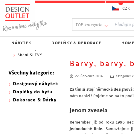
CZK
Oblíbený výběr:
TOP kategorie
300 NOVINEK
333 BESTSELLERŮ
Nejlevnější do 1.500 Kč
NÁBYTEK
DOPLŇKY & DEKORACE
HOME
Skladovky
Akční SLEVY
Barvy, barvy, 
Všechny kategorie:
22. Července 2014
Kategorie:
V
Designový nábytek
Za tím si stojí německá designov
Doplňky do bytu
nám nabízí? Pojďme se na to podí
Dekorace & Dárky
Jenom zvesela
Remember již od roku 1996 nec
jednoduché linie.
Samozřejme jim