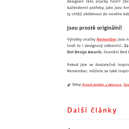
designeři této značky tvoří? Zk
každodenní potřeby, jako jsou hrn
ty chtějí obléknout do nového kab
Jsou prostě originální!
Výrobky značky
Remember
jsou n
tvrdí to i designový odborníci.
Za
Dot Design Awards.
Ocenění Red D
Pokud jste se dostatečně inspir
Remember, můžete se také inspir
,
Štítky:
Bytové doplňky a dekorace
Des
Další články
Poznejte krásu teakového 