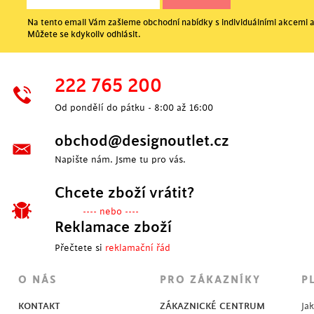
Na tento email Vám zašleme obchodní nabídky s individuálními akcemi a
Můžete se kdykoliv odhlásit.
222 765 200
Od pondělí do pátku - 8:00 až 16:00
obchod@designoutlet.cz
Napište nám. Jsme tu pro vás.
Chcete zboží vrátit?
---- nebo ----
Reklamace zboží
Přečtete si
reklamační řád
O NÁS
PRO ZÁKAZNÍKY
P
KONTAKT
ZÁKAZNICKÉ CENTRUM
Ja