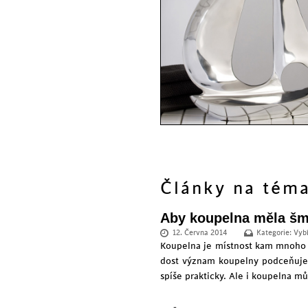
Články na té
Aby koupelna měla šm
12. Června 2014
Kategorie:
Vyb
Koupelna je místnost kam mnoho z
dost význam koupelny podceňuje
spíše prakticky. Ale i koupelna mů