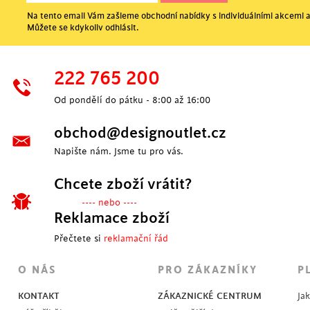
Na tento email Vám zašleme obchodní nabídky s individuálními akcemi a
Můžete se kdykoliv odhlásit.
222 765 200
Od pondělí do pátku - 8:00 až 16:00
obchod@designoutlet.cz
Napište nám. Jsme tu pro vás.
Chcete zboží vrátit?
---- nebo ----
Reklamace zboží
Přečtete si
reklamační řád
O NÁS
PRO ZÁKAZNÍKY
P
KONTAKT
ZÁKAZNICKÉ CENTRUM
Ja