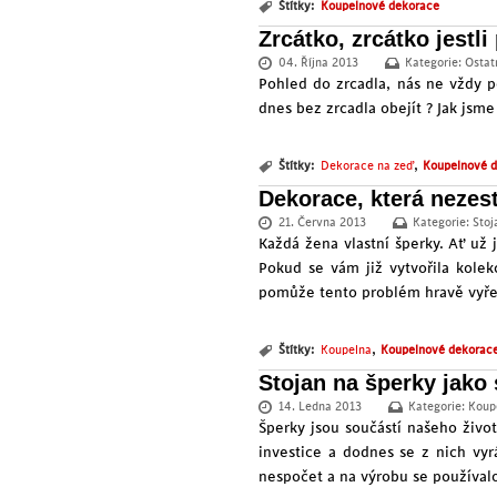
Štítky:
Koupelnové dekorace
Zrcátko, zrcátko jestli
04. Října 2013
Kategorie:
Ostat
Pohled do zrcadla, nás ne vždy p
dnes bez zrcadla obejít ? Jak jsm
,
Štítky:
Dekorace na zeď
Koupelnové 
Dekorace, která nezes
21. Června 2013
Kategorie:
Stoj
Každá žena vlastní šperky. Ať už
Pokud se vám již vytvořila kole
pomůže tento problém hravě vyřeš
,
Štítky:
Koupelna
Koupelnové dekorac
Stojan na šperky jako
14. Ledna 2013
Kategorie:
Koup
Šperky jsou součástí našeho život
investice a dodnes se z nich vyr
nespočet a na výrobu se používalo 