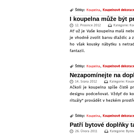
,
Štítky:
Koupelna
Koupelnové dekorac
I koupelna může být p
12. Prosince 2012
Kategorie:
Ko
Ať už je Vaše koupelna malá nebo
je vhodně zvolit barvu dlaždic a 
ho však kousky nábytku s netrad
fantazii.
,
Štítky:
Koupelna
Koupelnové dekorac
Nezapomínejte na dop
14. Srpna 2012
Kategorie:
Koupe
Ačkoli je koupelna spíše čistě p
designu podceňovat. Vždyť do kou
rituály" provádět v hezkém prostř
,
Štítky:
Koupelna
Koupelnové dekorac
Patří bytové doplňky 
26. Února 2011
Kategorie:
Byto