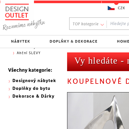
CZK
Oblíbený výběr:
TOP kategorie
300 NOVINEK
333 BESTSELLERŮ
Nejlevnější do 1.500 Kč
NÁBYTEK
DOPLŇKY & DEKORACE
HOME
Skladovky
Akční SLEVY
Vy hledáte -
Všechny kategorie:
KOUPELNOVÉ 
Designový nábytek
Doplňky do bytu
Dekorace & Dárky