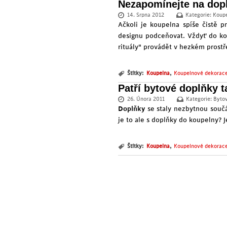
Nezapomínejte na dop
14. Srpna 2012
Kategorie:
Koupe
Ačkoli je koupelna spíše čistě p
designu podceňovat. Vždyť do kou
rituály" provádět v hezkém prostř
,
Štítky:
Koupelna
Koupelnové dekorac
Patří bytové doplňky 
26. Února 2011
Kategorie:
Byto
Doplňky
se staly nezbytnou součá
je to ale s doplňky do koupelny? J
,
Štítky:
Koupelna
Koupelnové dekorac