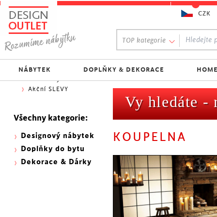
CZK
Oblíbený výběr:
TOP kategorie
300 NOVINEK
333 BESTSELLERŮ
Nejlevnější do 1.500 Kč
NÁBYTEK
DOPLŇKY & DEKORACE
HOME
Skladovky
Akční SLEVY
Vy hledáte -
Všechny kategorie:
KOUPELNA
Designový nábytek
Doplňky do bytu
Dekorace & Dárky