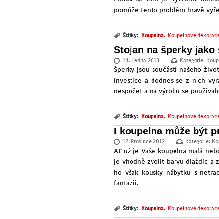
pomůže tento problém hravě vyřeš
,
Štítky:
Koupelna
Koupelnové dekorac
Stojan na šperky jako
14. Ledna 2013
Kategorie:
Koup
Šperky jsou součástí našeho život
investice a dodnes se z nich vyr
nespočet a na výrobu se používalo 
,
Štítky:
Koupelna
Koupelnové dekorac
I koupelna může být p
12. Prosince 2012
Kategorie:
Ko
Ať už je Vaše koupelna malá nebo
je vhodně zvolit barvu dlaždic a 
ho však kousky nábytku s netrad
fantazii.
,
Štítky:
Koupelna
Koupelnové dekorac