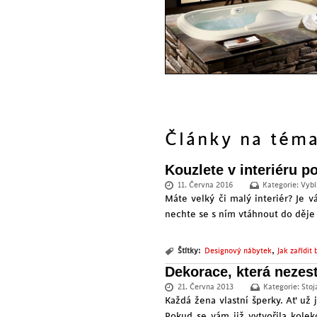
Články na tém
Kouzlete v interiéru 
11. Června 2016
Kategorie:
Vybí
Máte velký či malý interiér? Je 
nechte se s ním vtáhnout do děje 
,
Štítky:
Designový nábytek
Jak zařídit 
Dekorace, která nezes
21. Června 2013
Kategorie:
Stoj
Každá žena vlastní šperky. Ať už
Pokud se vám již vytvořila kole