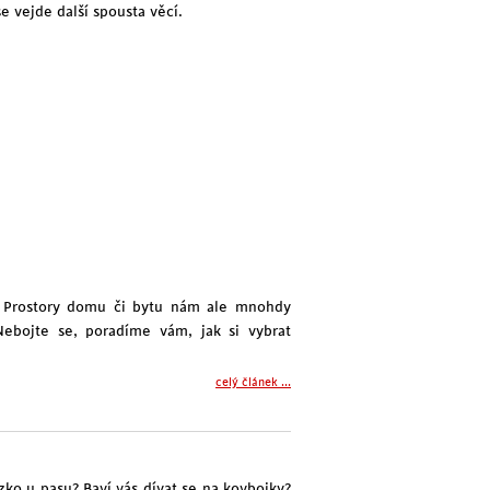
se vejde další spousta věcí.
í. Prostory domu či bytu nám ale mnohdy
Nebojte se, poradíme vám, jak si vybrat
celý článek ...
ízko u pasu? Baví vás dívat se na kovbojky?