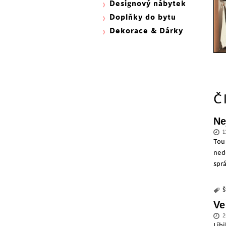
Designový nábytek
Doplňky do bytu
Dekorace & Dárky
Č
Ne
1
Tou
ned
spr
Š
Ve
2
Líb