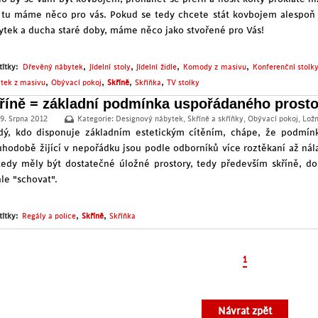
 tu máme něco pro vás. Pokud se tedy chcete stát kovbojem alespoň
ytek
a ducha staré doby, máme něco jako stvořené pro Vás!
,
,
,
,
títky:
Dřevěný nábytek
Jídelní stoly
Jídelní židle
Komody z masivu
Konferenční stolk
,
,
,
,
tek z masivu
Obývací pokoj
Skříně
Skříňka
TV stolky
říně = základní podmínka uspořádaného prost
9. Srpna 2012
Kategorie:
Designový nábytek
,
Skříně a skříňky
,
Obývací pokoj
,
Ložn
dý, kdo disponuje základním estetickým cítěním, chápe, že podmín
uhodobě žijící v nepořádku jsou podle odborníků více roztěkaní až ná
tedy měly být dostatečné úložné prostory, tedy především skříně, d
le "schovat".
,
,
títky:
Regály a police
Skříně
Skříňka
1
Návrat zpět