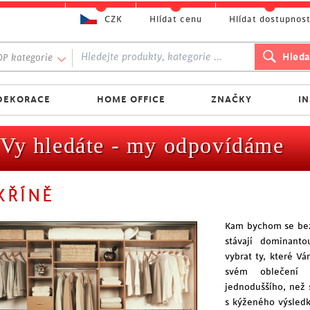
CZK
Hlídat cenu
Hlídat dostupnos
P kategorie
DEKORACE
HOME OFFICE
ZNAČKY
I
Vy hledáte - my odpovídáme
KŘÍNĚ
Kam bychom se bez
stávají dominant
vybrat ty, které V
svém oblečení 
jednoduššího, než 
s kýženého výsled