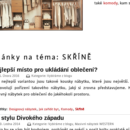
také
komody
, kam 
lánky na téma: SKŘÍNĚ
jlepší místo pro ukládání oblečení?
1. Února 2016
Kategorie:
Vybíráme z blogu
 nejlepší variantou jsou takové kousky nábytku, které jsou největš
ovolují pořízení takového nábytku, jaký si zrovna představujeme. 
ávný nábytek pro oblečení do jakéhokoli prostoru.
,
,
,
títky:
Designový nábytek
Jak zařídit byt
Komody
Skříně
 stylu Divokého západu
0. Ledna 2014
Kategorie:
Vybíráme z blogu
,
Masivní nábytek WESTERN
ilo by se vám být kovbojem, prohánět se prérií a nosit kolty proklatě n