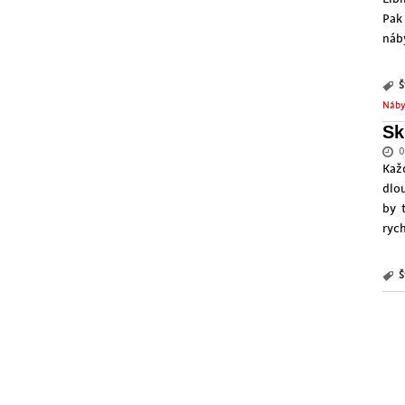
Pak
náb
Š
Náby
Sk
0
Kaž
dlo
by 
rych
Š