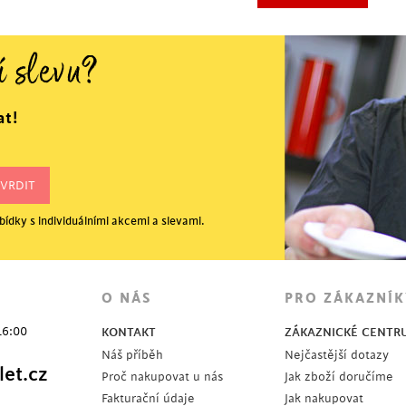
í slevu?
at!
ídky s individuálními akcemi a slevami.
O NÁS
PRO ZÁKAZNÍK
16:00
KONTAKT
ZÁKAZNICKÉ CENTR
Náš příběh
Nejčastější dotazy
et.cz
Proč nakupovat u nás
Jak zboží doručíme
Fakturační údaje
Jak nakupovat