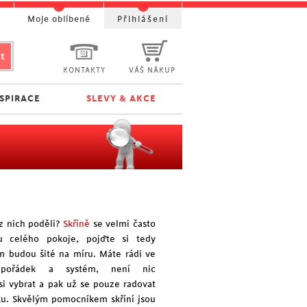
t
Moje oblíbené
Přihlášení
KONTAKTY
VÁŠ NÁKUP
NSPIRACE
SLEVY & AKCE
 nich poděli?
Skříně
se velmi často
ou celého pokoje, pojďte si tedy
ám budou šité na míru. Máte rádi ve
pořádek a systém, není nic
si vybrat a pak už se pouze radovat
ku. Skvělým pomocníkem skříní jsou