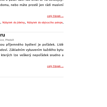
 doma, nebo máte prostě jen rádi
masivní
celý článek ...
,
,
,
y
Nábytek do jídelny
Nábytek do obývacího pokoje
oru
ice
,
Předsíň
kou příjemného bydlení je pořádek. Lidé
ladoví. Základním vybavením každého bytu
o kterých lze veškerý nepořádek snadno a
celý článek ...