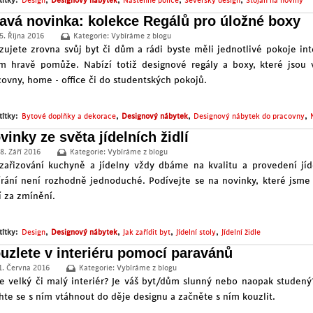
títky:
Design
Designový nábytek
Nástěnné police
Severský design
Stojan na noviny
avá novinka: kolekce Regálů pro úložné boxy
5. Října 2016
Kategorie:
Vybíráme z blogu
izujete zrovna svůj byt či dům a rádi byste měli jednotlivé pokoje i
ím hravě pomůže. Nabízí totiž designové regály a boxy, které jsou
covny, home - office či do studentských pokojů.
,
,
,
títky:
Bytové doplňky a dekorace
Designový nábytek
Designový nábytek do pracovny
vinky ze světa jídelních židlí
8. Září 2016
Kategorie:
Vybíráme z blogu
 zařizování kuchyně a jídelny vždy dbáme na kvalitu a provedení jíde
írání není rozhodně jednoduché. Podívejte se na novinky, které jsme 
í za zmínění.
,
,
,
,
títky:
Design
Designový nábytek
Jak zařídit byt
Jídelní stoly
Jídelní židle
uzlete v interiéru pomocí paravánů
1. Června 2016
Kategorie:
Vybíráme z blogu
e velký či malý interiér? Je váš byt/dům slunný nebo naopak studený?
hte se s ním vtáhnout do děje designu a začněte s ním kouzlit.