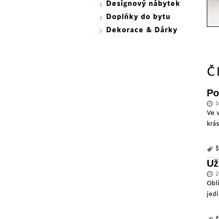
Designový nábytek
Doplňky do bytu
Dekorace & Dárky
Č
Po
1
Ve 
krá
Š
Už
2
Obl
jed