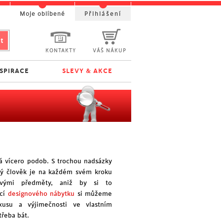
t
Moje oblíbené
Přihlášení
KONTAKTY
VÁŠ NÁKUP
NSPIRACE
SLEVY & AKCE
 vícero podob. S trochou nadsázky
žný člověk je na každém svém kroku
ovými předměty, aniž by si to
ocí
designového nábytku
si můžeme
xusu a výjimečnosti ve vlastním
třeba bát.