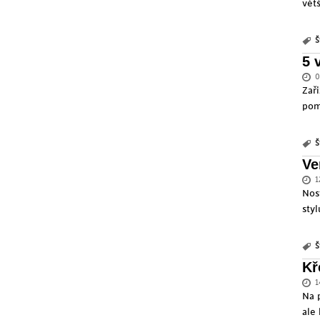
vět
Š
5 
0
Zař
pom
Š
Ve
1
Nos
styl
Š
Kř
1
Na 
ale