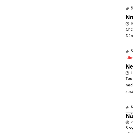
Š
No
0
Chc
Dán
Š
náby
Ne
1
Tou
ned
spr
Š
Ná
2
S v