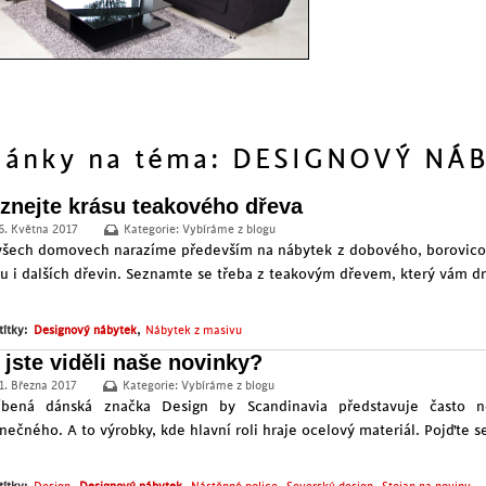
lánky na téma: DESIGNOVÝ NÁ
znejte krásu teakového dřeva
6. Května 2017
Kategorie:
Vybíráme z blogu
všech domovech narazíme především na nábytek z dobového, borovico
su i dalších dřevin. Seznamte se třeba z teakovým dřevem, který vám d
,
títky:
Designový nábytek
Nábytek z masivu
 jste viděli naše novinky?
1. Března 2017
Kategorie:
Vybíráme z blogu
íbená dánská značka Design by Scandinavia představuje často n
inečného. A to výrobky, kde hlavní roli hraje ocelový materiál. Pojďte s
,
,
,
,