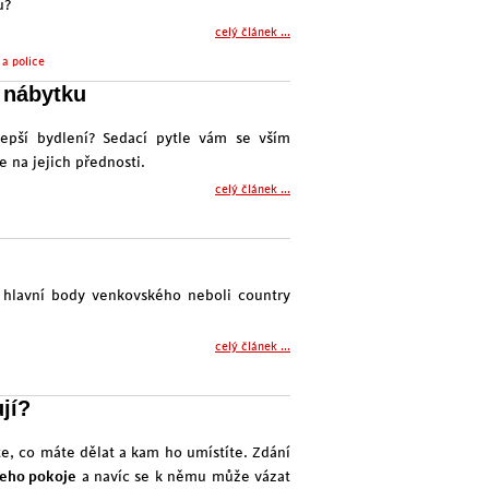
u?
celý článek ...
 a police
 nábytku
lepší bydlení? Sedací pytle vám se vším
 na jejich přednosti.
celý článek ...
ou hlavní body venkovského neboli country
celý článek ...
ují?
te, co máte dělat a kam ho umístíte. Zdání
šeho pokoje
a navíc se k němu může vázat