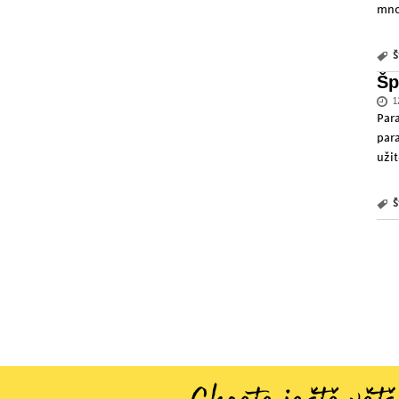
mno
Š
Šp
1
Par
par
uži
Š