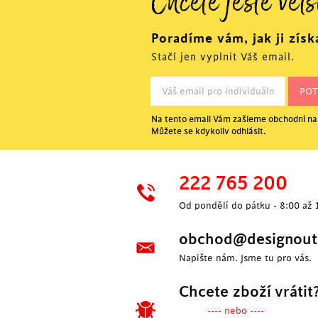
Chcete ještě větš
Poradíme vám, jak ji získ
Stačí jen vyplnit Váš email.
Na tento email Vám zašleme obchodní nab
Můžete se kdykoliv odhlásit.
222 765 200
Od pondělí do pátku - 8:00 až 
obchod@designoutl
Napište nám. Jsme tu pro vás.
Chcete zboží vrátit
---- nebo ----