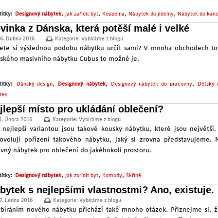
,
,
,
,
títky:
Designový nábytek
Jak zařídit byt
Koupelna
Nábytek do jídelny
Nábytek do kanc
vinka z Dánska, která potěší malé i velké
6. Dubna 2016
Kategorie:
Vybíráme z blogu
ete si výslednou podobu nábytku určit sami? V mnoha obchodech to
ského masivního nábytku Cubus to možné je.
,
,
,
títky:
Dánský design
Designový nábytek
Designový nábytek do pracovny
Dětský 
tek
jlepší místo pro ukládání oblečení?
1. Února 2016
Kategorie:
Vybíráme z blogu
 nejlepší variantou jsou takové kousky nábytku, které jsou největš
ovolují pořízení takového nábytku, jaký si zrovna představujeme. 
ávný nábytek pro oblečení do jakéhokoli prostoru.
,
,
,
títky:
Designový nábytek
Jak zařídit byt
Komody
Skříně
bytek s nejlepšími vlastnostmi? Ano, existuje.
7. Ledna 2016
Kategorie:
Vybíráme z blogu
ybíráním nového nábytku přichází také mnoho otázek. Přiznejme si, že 