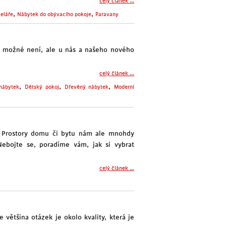
celý článek ...
,
,
eláře
Nábytek do obývacího pokoje
Paravany
 možné není, ale u nás a našeho nového
celý článek ...
,
,
,
nábytek
Dětský pokoj
Dřevěný nábytek
Moderní
í. Prostory domu či bytu nám ale mnohdy
Nebojte se, poradíme vám, jak si vybrat
celý článek ...
většina otázek je okolo kvality, která je