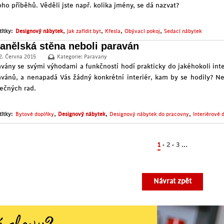
ho příběhů. Věděli jste např. kolika jmény, se dá nazvat?
,
,
,
,
títky:
Designový nábytek
Jak zařídit byt
Křesla
Obývací pokoj
Sedací nábytek
anělská stěna neboli paraván
2. Června 2015
Kategorie:
Paravany
avány se svými výhodami a funkčností hodí prakticky do jakéhokoli inte
avánů, a nenapadá Vás žádný konkrétní interiér, kam by se hodily? Ne
tečných rad.
,
,
,
títky:
Bytové doplňky
Designový nábytek
Designový nábytek do pracovny
Interiérové 
...
1
2
3
Návrat zpět