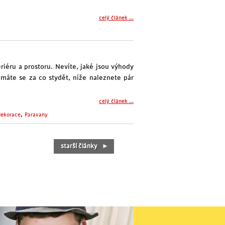
celý článek ...
riéru a prostoru. Nevíte, jaké jsou výhody
máte se za co stydět, níže naleznete pár
celý článek ...
,
dekorace
Paravany
starší články
►