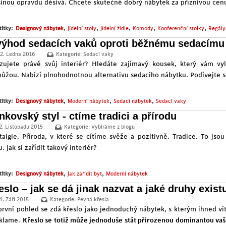
šinou opravdu děsivá. Chcete skutečně dobrý nábytek za příznivou cen
,
,
,
,
,
títky:
Designový nábytek
Jídelní stoly
Jídelní židle
Komody
Konferenční stolky
Regály
výhod sedacích vaků oproti běžnému sedacímu
2. Ledna 2016
Kategorie:
Sedací vaky
izujete právě svůj interiér? Hledáte zajímavý kousek, který vám vy
ůžou. Nabízí plnohodnotnou alternativu sedacího nábytku. Podívejte se
,
,
,
títky:
Designový nábytek
Moderní nábytek
Sedací nábytek
Sedací vaky
nkovský styl - ctíme tradici a přírodu
2. Listopadu 2015
Kategorie:
Vybíráme z blogu
talgie. Příroda, v které se cítíme svěže a pozitivně. Tradice. To js
u. Jak si zařídit takový interiér?
,
,
títky:
Designový nábytek
Jak zařídit byt
Moderní nábytek
eslo – jak se dá jinak nazvat a jaké druhy exist
4. Září 2015
Kategorie:
Pevná křesla
první pohled se zdá křeslo jako jednoduchý nábytek, s kterým ihned ví
 klame.
Křeslo se totiž může jednoduše stát přirozenou dominantou va