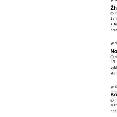
Š
Žh
2
Zař
s t
pra
Š
No
0
Při
vyb
stoj
Š
Ko
1
Mát
nec