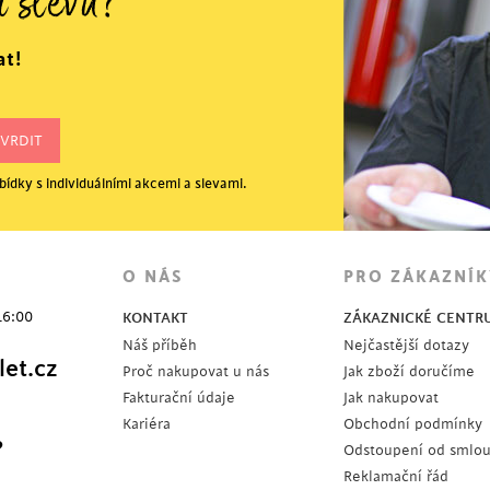
í slevu?
at!
ídky s individuálními akcemi a slevami.
O NÁS
PRO ZÁKAZNÍK
16:00
KONTAKT
ZÁKAZNICKÉ CENTR
Náš příběh
Nejčastější dotazy
et.cz
Proč nakupovat u nás
Jak zboží doručíme
Fakturační údaje
Jak nakupovat
Kariéra
Obchodní podmínky
?
Odstoupení od smlo
Reklamační řád