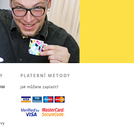
Y
PLATEBNÍ METODY
UM
Jak můžete zaplatit?
uvy