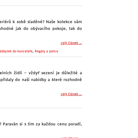
nteriérů k sobě sladěné? Naše kolekce vám
 vhodné jak do obývacího pokoje, tak do
celý článek ...
,
Nábytek do kanceláře
Regály a police
lních židlí – vždyť sezení je důležité a
přidaly do naší nabídky a které rozhodně
celý článek ...
 Paraván si s tím za každou cenu poradí,