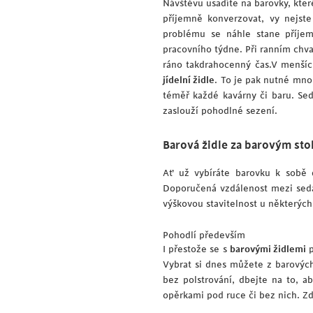
Návštěvu usadíte na barovky, kte
příjemně konverzovat, vy nejst
problému se náhle stane příjem
pracovního týdne. Při ranním chva
ráno takdrahocenný čas.V menších
jídelní židle
. To je pak nutné mno
téměř každé kavárny či baru. Sedn
zaslouží pohodlné sezení.
Barová židle za barovým sto
Ať už vybíráte barovku k sob
Doporučená vzdálenost mezi se
výškovou stavitelnost u některých 
Pohodlí především
I přestože se s
barovými židlemi
p
Vybrat si dnes můžete z barových
bez polstrování, dbejte na to, a
opěrkami pod ruce či bez nich. Zd