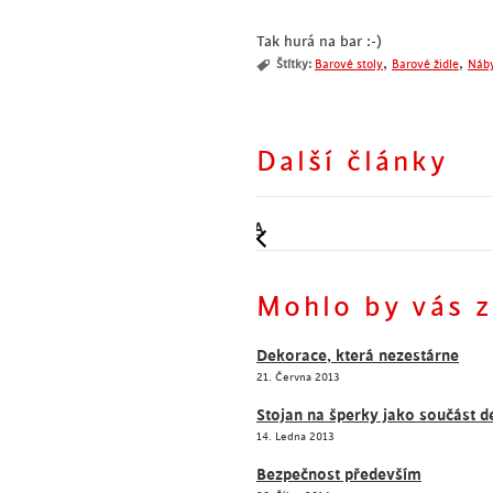
Tak hurá na bar :-)
,
,
Štítky:
Barové stoly
Barové židle
Náby
Další články
Němí pomocníci k vašim s
Dnešní hit - sedací vaky
Mohlo by vás z
Dekorace, která nezestárne
21. Června 2013
Stojan na šperky jako součást 
14. Ledna 2013
Bezpečnost především