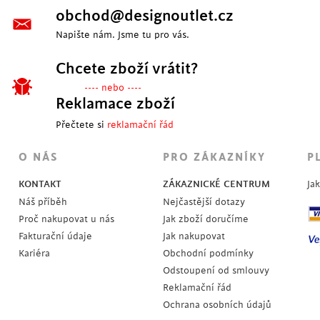
obchod@designoutlet.cz
Napište nám. Jsme tu pro vás.
Chcete zboží vrátit?
---- nebo ----
Reklamace zboží
Přečtete si
reklamační řád
POSLEDNÍ KUSY
O NÁS
PRO ZÁKAZNÍKY
P
KONTAKT
ZÁKAZNICKÉ CENTRUM
Ja
Náš příběh
Nejčastější dotazy
Proč nakupovat u nás
Jak zboží doručíme
Fakturační údaje
Jak nakupovat
Kariéra
Obchodní podmínky
Odstoupení od smlouvy
Reklamační řád
Ochrana osobních údajů