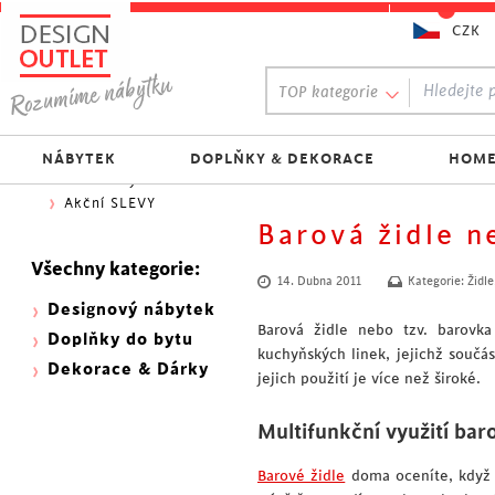
CZK
Oblíbený výběr:
TOP kategorie
300 NOVINEK
333 BESTSELLERŮ
Nejlevnější do 1.500 Kč
NÁBYTEK
DOPLŇKY & DEKORACE
HOME
Skladovky
Akční SLEVY
Barová židle n
Všechny kategorie:
14. Dubna 2011
Kategorie:
Židle
Designový nábytek
Barová židle nebo tzv. barovk
Doplňky do bytu
kuchyňských linek, jejichž součá
Dekorace & Dárky
jejich použití je více než široké.
Multifunkční využití baro
Barové židle
doma oceníte, když n