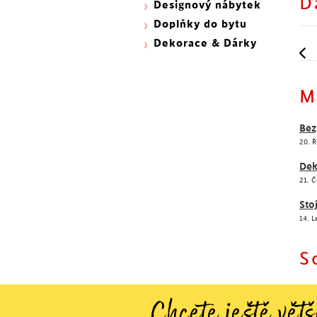
D
Designový nábytek
Doplňky do bytu
Dekorace & Dárky
M
Bez
20. Ř
Dek
21. 
Sto
14. 
S