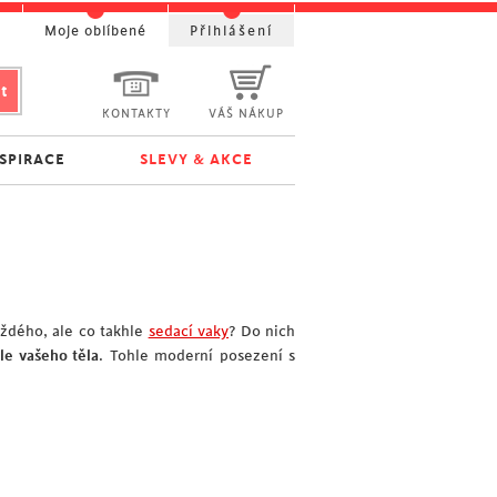
t
Moje oblíbené
Přihlášení
KONTAKTY
VÁŠ NÁKUP
NSPIRACE
SLEVY & AKCE
ždého, ale co takhle
sedací vaky
? Do nich
le vašeho těla
. Tohle moderní posezení s