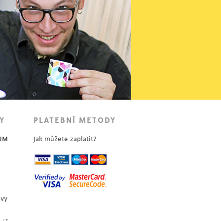
745
Kč
Y
PLATEBNÍ METODY
UM
Jak můžete zaplatit?
uvy