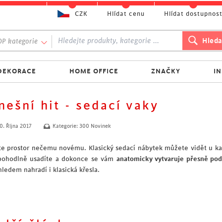
CZK
Hlídat cenu
Hlídat dostupnos
P kategorie
DEKORACE
HOME OFFICE
ZNAČKY
I
nešní hit - sedací vaky
0. Října 2017
Kategorie:
300 Novinek
te prostor nečemu novému. Klasický sedací nábytek můžete vidět u ka
pohodlně usadíte a dokonce se vám
anatomicky vytvaruje přesně pod
hledem nahradí i klasická křesla.