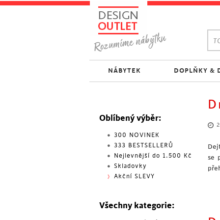
TO
NÁBYTEK
DOPLŇKY & 
D
Oblíbený výběr:
2
300 NOVINEK
333 BESTSELLERŮ
Dej
Nejlevnější do 1.500 Kč
se 
Skladovky
pře
Akční SLEVY
Všechny kategorie: