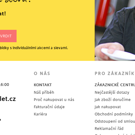
í slevu?
at!
ídky s individuálními akcemi a slevami.
OSLEDNÍ KUSY
O NÁS
PRO ZÁKAZNÍK
16:00
KONTAKT
ZÁKAZNICKÉ CENTR
Náš příběh
Nejčastější dotazy
et.cz
Proč nakupovat u nás
Jak zboží doručíme
Fakturační údaje
Jak nakupovat
Kariéra
Obchodní podmínky
?
Odstoupení od smlo
Reklamační řád