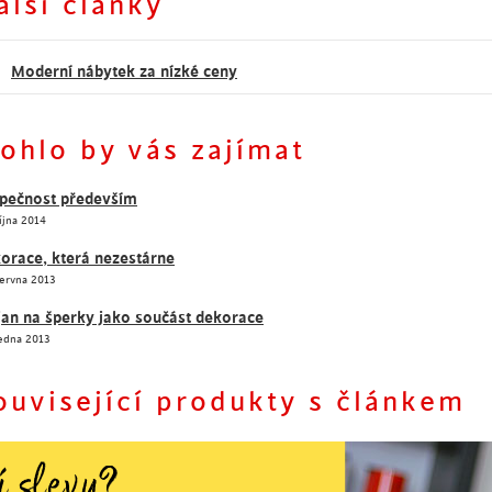
alší články
Moderní nábytek za nízké ceny
ohlo by vás zajímat
pečnost především
íjna 2014
orace, která nezestárne
Června 2013
jan na šperky jako součást dekorace
Ledna 2013
ouvisející produkty s článkem
1
2
3
4