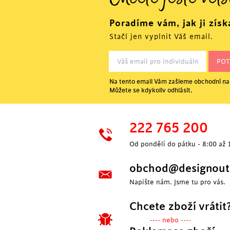
Chcete ještě větš
Poradíme vám, jak ji získ
Stačí jen vyplnit Váš email.
Na tento email Vám zašleme obchodní nab
Můžete se kdykoliv odhlásit.
P
222 765 200
Od pondělí do pátku - 8:00 až 
obchod@designoutl
Napište nám. Jsme tu pro vás.
Chcete zboží vrátit
---- nebo ----