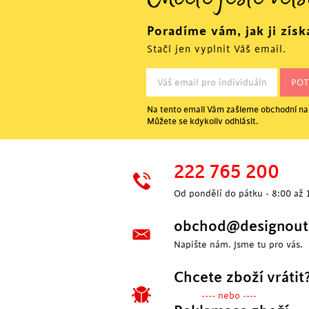
Chcete ještě větš
Poradíme vám, jak ji získ
Stačí jen vyplnit Váš email.
Na tento email Vám zašleme obchodní nab
Můžete se kdykoliv odhlásit.
P
222 765 200
Od pondělí do pátku - 8:00 až 
obchod@designoutl
Napište nám. Jsme tu pro vás.
Chcete zboží vrátit
---- nebo ----