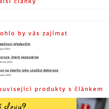
alší články
Dnešní hit - sedací vaky
Dnešní hit - sedací vaky
ohlo by vás zajímat
pečnost především
íjna 2014
orace, která nezestárne
Června 2013
jan na šperky jako součást dekorace
Ledna 2013
ouvisející produkty s článkem
1
2
3
4