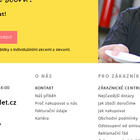
í slevu?
at!
ídky s individuálními akcemi a slevami.
OSLEDNÍ KUSY
O NÁS
PRO ZÁKAZNÍK
16:00
KONTAKT
ZÁKAZNICKÉ CENTR
Náš příběh
Nejčastější dotazy
et.cz
Proč nakupovat u nás
Jak zboží doručíme
Fakturační údaje
Jak nakupovat
Kariéra
Obchodní podmínky
?
Odstoupení od smlo
Reklamační řád