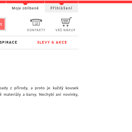
t
Moje oblíbené
Přihlášení
KONTAKTY
VÁŠ NÁKUP
NSPIRACE
SLEVY & AKCE
pady z přírody, a proto je každý kousek
é materiály a barvy. Nechybí ani novinky,