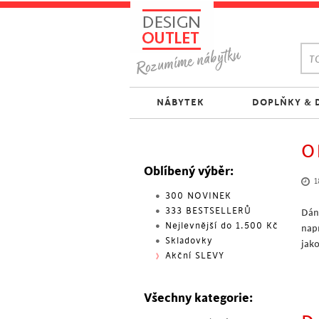
TO
NÁBYTEK
DOPLŇKY & 
O
Oblíbený výběr:
1
300 NOVINEK
333 BESTSELLERŮ
Dán
Nejlevnější do 1.500 Kč
nap
Skladovky
jak
Akční SLEVY
Všechny kategorie: