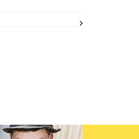
Okázalé novinky značky VITA
Okázalé novinky značky VITA