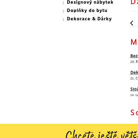
D
Designový nábytek
Doplňky do bytu
Dekorace & Dárky
M
Bez
20. Ř
Dek
21. 
Sto
14. 
S