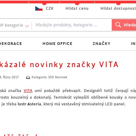
CZK
Hlídat cenu
Hlídat dostupnos
P kategorie
DEKORACE
HOME OFFICE
ZNAČKY
I
kázalé novinky značky VITA
8. Října 2017
Kategorie:
300 Novinek
ská značka
VITA
umí pokaždé překvapit. Designéři totiž čerpají ná
rosto kouzelný a dokonalý. Tentokrát vylepšili oblíbené kousky o nov
o je třeba
lustr Asteria
, který má vestavěný stmívatelný LED panel.