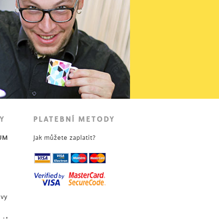
119
Kč
Y
PLATEBNÍ METODY
UM
Jak můžete zaplatit?
uvy