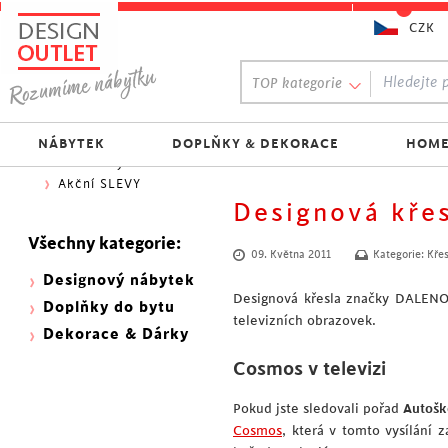
CZK
Oblíbený výběr:
TOP kategorie
300 NOVINEK
333 BESTSELLERŮ
Nejlevnější do 1.500 Kč
NÁBYTEK
DOPLŇKY & DEKORACE
HOME
Skladovky
Akční SLEVY
Designová kře
Všechny kategorie:
09. Května 2011
Kategorie:
Křes
Designový nábytek
Designová křesla značky DALENOR
Doplňky do bytu
televizních obrazovek.
Dekorace & Dárky
Cosmos v televizi
Pokud jste sledovali pořad
Autošk
Cosmos
, která v tomto vysílání 