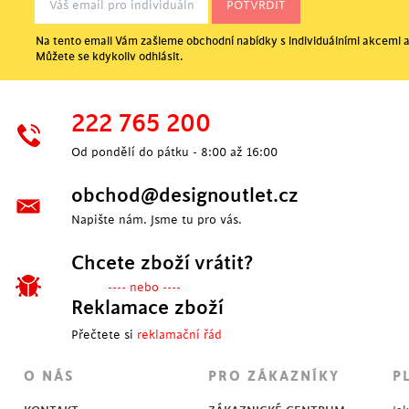
Na tento email Vám zašleme obchodní nabídky s individuálními akcemi a
Můžete se kdykoliv odhlásit.
POSLEDNÍ KUSY
222 765 200
Od pondělí do pátku - 8:00 až 16:00
obchod@designoutlet.cz
Napište nám. Jsme tu pro vás.
Chcete zboží vrátit?
---- nebo ----
Reklamace zboží
Přečtete si
reklamační řád
SKLADEM
O NÁS
PRO ZÁKAZNÍKY
P