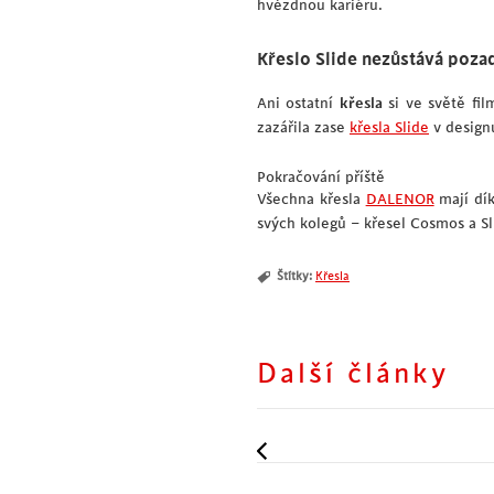
hvězdnou kariéru.
Křeslo Slide nezůstává pozad
Ani ostatní
křesla
si ve světě fil
zazářila zase
křesla Slide
v designu
Pokračování příště
Všechna křesla
DALENOR
mají dí
svých kolegů – křesel Cosmos a Sl
Štítky:
Křesla
Další články
Němí pomocníci k vašim s