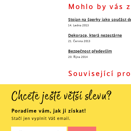
Dnešní hit - sedací vaky
Mohlo by vás z
Stojan na šperky jako součást 
14. Ledna 2013
Dekorace, která nezestárne
21. Června 2013
Bezpečnost především
20. Října 2014
Související pr
Chcete ještě větší slevu?
Poradíme vám, jak ji získat!
Stačí jen vyplnit Váš email.