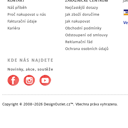
KONTAKT
ZÁKAZNICKÉ CENTRUM
Ja
Náš příběh
Nejčastější dotazy
Proč nakupovat u nás
Jak zboží doručíme
Fakturační údaje
Jak nakupovat
Kariéra
Obchodní podmínky
Odstoupení od smlouvy
Reklamační řád
Ochrana osobních údajů
KDE NÁS NAJDETE
Novinky, akce, soutěže
POSLEDNÍ KUSY
Copyright © 2008–2026 DesignOutlet.cz™. Všechna práva vyhrazena.