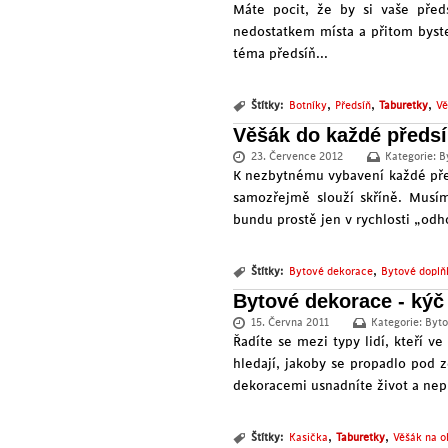
Máte pocit, že by si vaše před
nedostatkem místa a přitom byste 
téma předsíň...
,
,
,
Štítky:
Botníky
Předsíň
Taburetky
Vě
Věšák do každé předsí
23. Července 2012
Kategorie:
B
K nezbytnému vybavení každé před
samozřejmě slouží skříně. Musí
bundu prostě jen v rychlosti „odh
,
Štítky:
Bytové dekorace
Bytové doplň
Bytové dekorace - kýč
15. Června 2011
Kategorie:
Byto
Řadíte se mezi typy lidí, kteří v
hledají, jakoby se propadlo pod 
dekoracemi usnadníte život a nepř
,
,
Štítky:
Kasička
Taburetky
Věšák na o