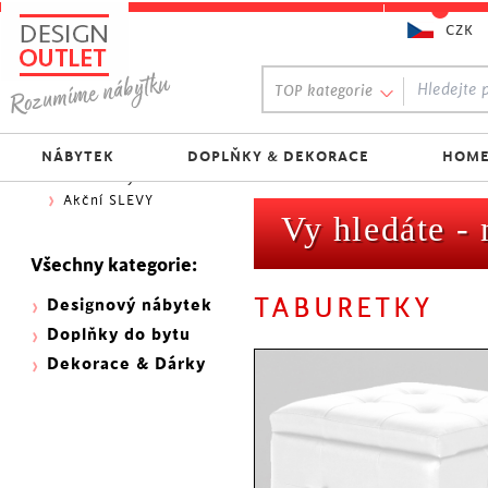
CZK
Oblíbený výběr:
TOP kategorie
300 NOVINEK
333 BESTSELLERŮ
Nejlevnější do 1.500 Kč
NÁBYTEK
DOPLŇKY & DEKORACE
HOME
Skladovky
Akční SLEVY
Vy hledáte -
Všechny kategorie:
TABURETKY
Designový nábytek
Doplňky do bytu
Dekorace & Dárky