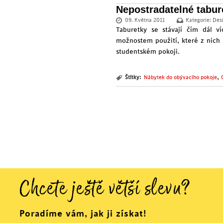
Nepostradatelné tabur
09. Května 2011
Kategorie:
Des
Taburetky se stávají čím dál ví
možnostem použití, které z nich 
studentském pokoji.
,
Štítky:
Nábytek do obývacího pokoje
Chcete ještě větší slevu?
Poradíme vám, jak ji získat!