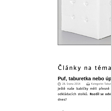
Články na tém
Puf, taburetka nebo ú
28. Srpna 2014
Kategorie:
Tabu
Ještě naše babičky měli přesně 
odkládacích stolků.
Rozdíl se odví
dnes?