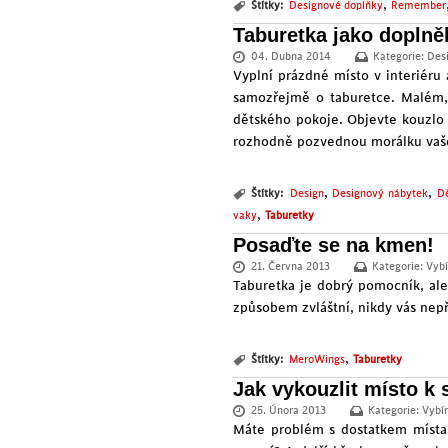
,
Štítky:
Designové doplňky
Remember
Taburetka jako doplně
04. Dubna 2014
Kategorie:
Des
Vyplní prázdné místo v interiéru
samozřejmě o taburetce. Malém, 
dětského pokoje
. Objevte kouzlo 
rozhodně pozvednou morálku vaše
,
,
Štítky:
Design
Designový nábytek
Dě
,
vaky
Taburetky
Posaďte se na kmen!
21. Června 2013
Kategorie:
Vybí
Taburetka je dobrý pomocník, ale
způsobem zvláštní, nikdy vás nepř
,
Štítky:
MeroWings
Taburetky
Jak vykouzlit místo k 
25. Února 2013
Kategorie:
Vybí
Máte problém s dostatkem místa