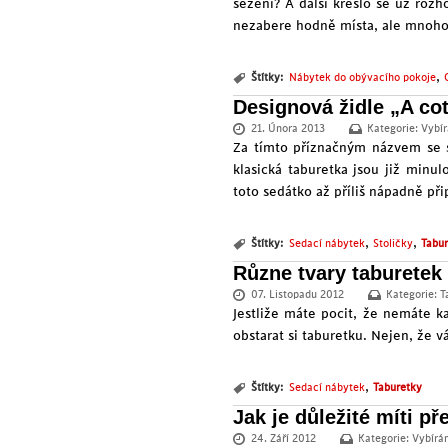
sezení? A další křeslo se už ro
nezabere hodně místa, ale mnohok
,
Štítky:
Nábytek do obývacího pokoje
Designová židle „A cot
21. Února 2013
Kategorie:
Vybír
Za tímto příznačným názvem se s
klasická taburetka jsou již minu
toto sedátko až příliš nápadně př
,
,
Štítky:
Sedací nábytek
Stoličky
Tabu
Různe tvary taburetek
07. Listopadu 2012
Kategorie:
T
Jestliže máte pocit, že nemáte k
obstarat si taburetku. Nejen, že v
,
Štítky:
Sedací nábytek
Taburetky
Jak je důležité míti př
24. Září 2012
Kategorie:
Vybírá