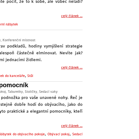
e pocit, že to k sobě, ale vůbec neladí?
celý článek ...
rní nábytek
e
,
Konferenční místnost
av podkladů, hodiny vymýšlení strategie
alespoň částečně elminovat. Nevíte jak?
ými
jednacími židlemi
.
celý článek ...
,
ek do kanceláře
Stůl
ý pomocník
okoj
,
Taburetky
,
Stoličky
,
Sedací vaky
o podnožka pro vaše unavené nohy. Řeč je
stejně dobře hodí do obývacího, jako do
yto praktické a elegantní pomocníky, kteří
celý článek ...
,
,
Nábytek do obývacího pokoje
Obývací pokoj
Sedací