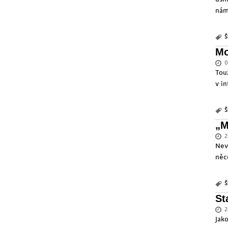
nám 
Š
Mo
0
Tou
v i
Š
„M
2
Nev
něc
Š
St
2
Jak