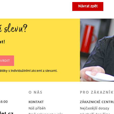
Návrat zpět
í slevu?
at!
ídky s individuálními akcemi a slevami.
O NÁS
PRO ZÁKAZNÍK
16:00
KONTAKT
ZÁKAZNICKÉ CENTR
Náš příběh
Nejčastější dotazy
et.cz