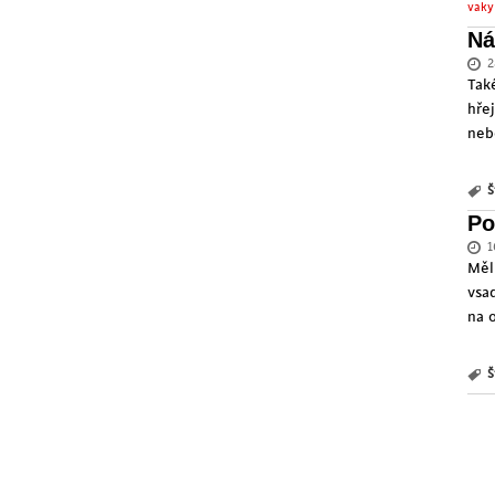
vaky
Ná
2
Tak
hře
neb
Š
Po
1
Měli
vsa
na 
Š