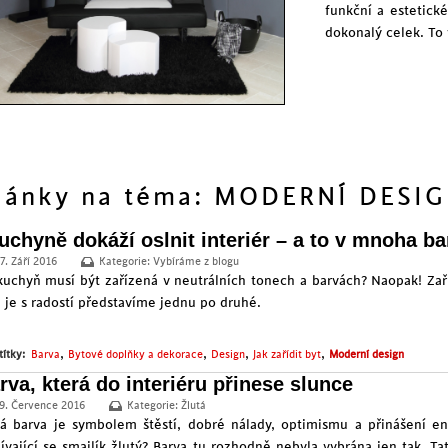
funkční a estetické
dokonalý celek. To
lánky na téma: MODERNÍ DESI
kuchyně dokáží oslnit interiér – a to v mnoha b
7. Září 2016
Kategorie:
Vybíráme z blogu
kuchyň musí být zařízená v neutrálních tonech a barvách? Naopak! Zař
 je s radostí představíme jednu po druhé.
,
,
,
,
títky:
Barva
Bytové doplňky a dekorace
Design
Jak zařídit byt
Moderní design
rva, která do interiéru přinese slunce
9. Července 2016
Kategorie:
Žlutá
tá barva je symbolem štěstí, dobré nálady, optimismu a přinášení en
ívající se smajlík žlutý? Barva tu rozhodně nebyla vybrána jen tak. T