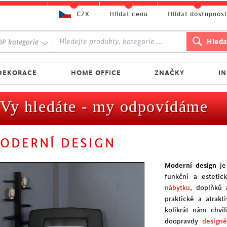
CZK
Hlídat cenu
Hlídat dostupnos
P kategorie
DEKORACE
HOME OFFICE
ZNAČKY
I
Vy hledáte - my odpovídáme
ODERNÍ DESIGN
Moderní design
je 
funkční a estetic
nábytku
, doplňků 
praktické a atrakt
kolikrát nám chví
doopravdy
designé