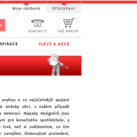
t
Moje oblíbené
Přihlášení
KONTAKTY
VÁŠ NÁKUP
NSPIRACE
SLEVY & AKCE
snahou o co nejúčelnější spojení
ké stránky věci, v našém případě
a dekorací. Nápady designérů jsou
ivní pro konečného spotřebitele, a
li trvá, než si uvědomíme, co tím
r
zamýšlel. Dokonalost provedení,