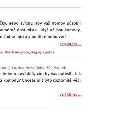
íčky, nebo
svícny
, aby váš domov působil
u poměrně dost místa. Když už jsou komody,
ro žádné místo a pohltí mnoho věcí…
celý článek ...
,
,
je
Nástěnné police
Regály a police
í pokoj
,
Ložnice
,
Home Office
,
300 Novinek
se jednou nevěděli, čím by Vás potěšili, tak
k a komodu? Chcete mít tyto roztomilé věci
celý článek ...